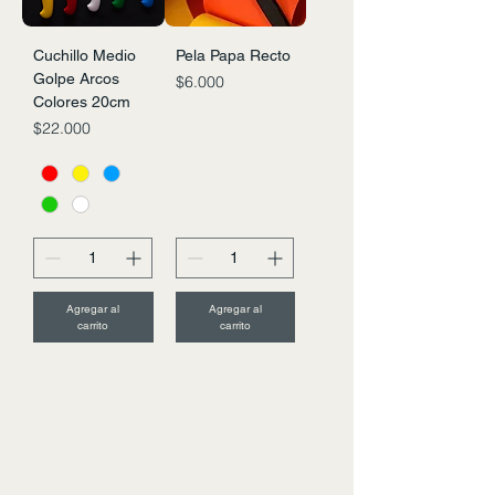
Cuchillo Medio
Pela Papa Recto
Golpe Arcos
Precio
$6.000
Colores 20cm
Precio
$22.000
Agregar al
Agregar al
carrito
carrito