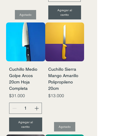
Agregar al
Agotado
carrito
Cuchillo Medio
Cuchillo Sierra
Golpe Arcos
Mango Amarillo
20cm Hoja
Polipropileno
Completa
20cm
Precio
Precio
$31.000
$13.000
Agregar al
carrito
Agotado