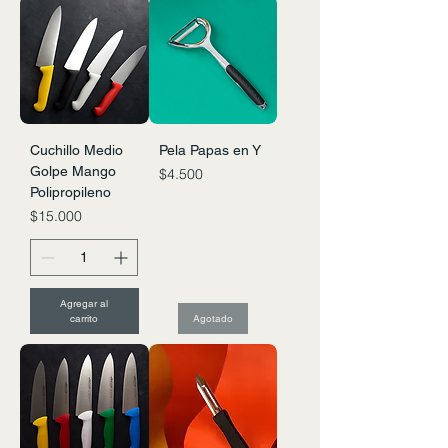
Cuchillo Medio
Pela Papas en Y
Golpe Mango
Precio
$4.500
Polipropileno
Precio
$15.000
Agregar al
carrito
Agotado