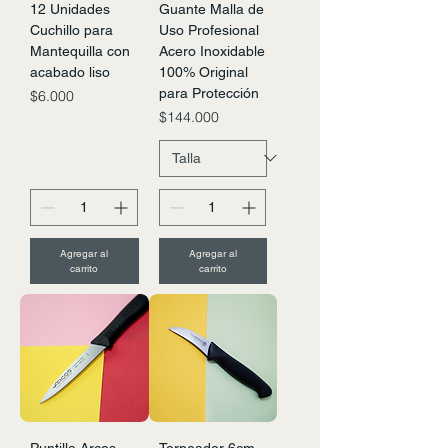
12 Unidades
Guante Malla de
Cuchillo para
Uso Profesional
Mantequilla con
Acero Inoxidable
acabado liso
100% Original
para Protección
Precio
$6.000
Precio
$144.000
Agregar al
Agregar al
carrito
carrito