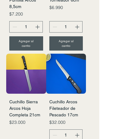
Puntilla Arcos
Torneador 6cm
8,5cm
Precio
$6.990
Precio
$7.200
Agregar al
Agregar al
carrito
carrito
Cuchillo Sierra
Cuchillo Arcos
Arcos Hoja
Fileteador de
Completa 21cm
Pescado 17cm
Precio
Precio
$23.000
$32.000