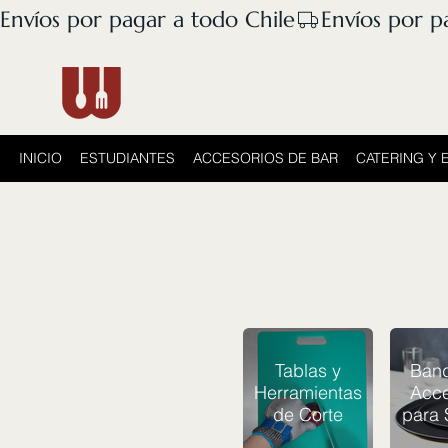
Envíos por pagar a todo Chile
INICIO
ESTUDIANTES
ACCESORIOS DE BAR
CATERING Y 
Tablas y
Band
Herramientas
Acce
de Corte
para 