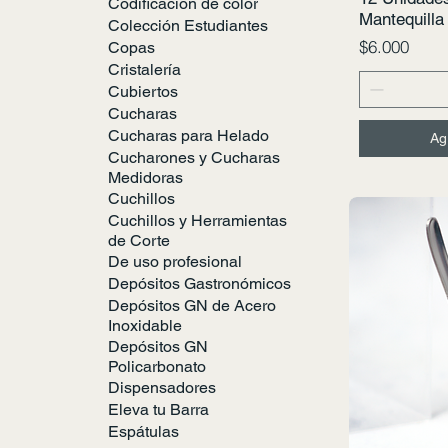
Codificación de color
Mantequilla
Colección Estudiantes
Precio
$6.000
Copas
Cristalería
Cubiertos
Cucharas
Cucharas para Helado
Ag
Cucharones y Cucharas
Medidoras
Cuchillos
Cuchillos y Herramientas
de Corte
De uso profesional
Depósitos Gastronómicos
Depósitos GN de Acero
Inoxidable
Depósitos GN
Policarbonato
Dispensadores
Eleva tu Barra
Espátulas