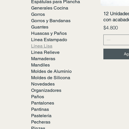
Espátulas para Plancha
Generales Cocina
12 Unidade
Gorros
con acabado
Gorros y Bandanas
Guantes
Precio
$4.800
Huascas y Paños
Linea Estampado
Linea Lisa
Linea Relieve
Ag
Mamaderas
Mandiles
Moldes de Aluminio
Moldes de Silicona
Novedades
Organizadores
Paños
Pantalones
Pantinas
Pastelería
Pecheras
Pinzas