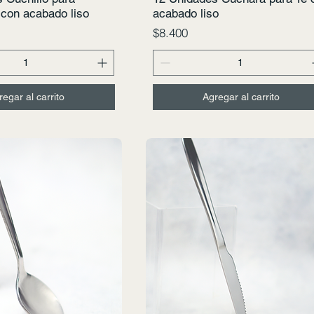
 con acabado liso
acabado liso
Precio
$8.400
regar al carrito
Agregar al carrito