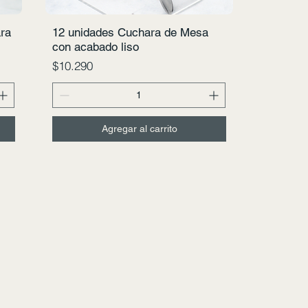
ara
12 unidades Cuchara de Mesa
Vista rápida
con acabado liso
Precio
$10.290
Agregar al carrito