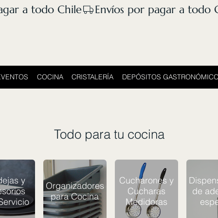
EVENTOS
COCINA
CRISTALERÍA
DEPÓSITOS GASTRONÓMIC
Todo para tu cocina
ejas y
Cucharones y
Dispen
Organizadores
sorios
Cucharas
de ade
para Cocina
Servicio
Medidoras
espe