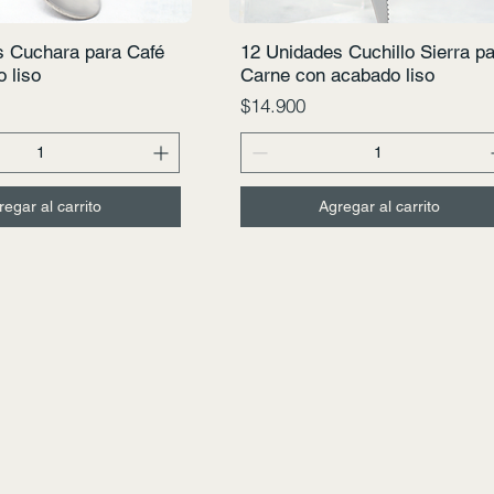
s Cuchara para Café
12 Unidades Cuchillo Sierra p
Vista rápida
Vista rápida
 liso
Carne con acabado liso
Precio
$14.900
regar al carrito
Agregar al carrito