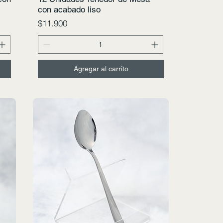
con acabado liso
Precio
$11.900
Agregar al carrito