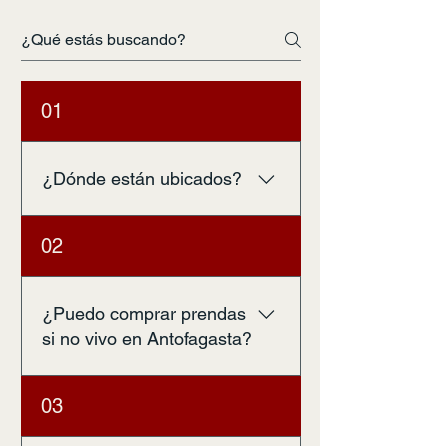
01
¿Dónde están ubicados?
Nuestra tienda física está ubicada
02
en 14 de Febrero #2266,
Antofagasta.
¿Puedo comprar prendas
si no vivo en Antofagasta?
Por ahora sólo disponemos de la
03
venta de indumentaria de manera
presencial. Sin embargo, todo el