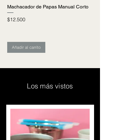
Machacador de Papas Manual Corto
Machacador de Pap
Precio
Precio
$12.500
$18.000
Añadir al carrito
Añadir al carrito
Los más vistos