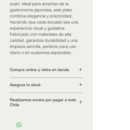
sushi. Ideal para amantes de la
gastronomía japonesa, este plato
combina elegancia y practicidad,
haciendo que cada bocado sea una
experiencia visual y gustativa.
Fabricado con materiales de alta
calidad, garantiza durabilidad y una
limpieza sencilla, perfecto para uso
diario o en ocasiones especiales.
Compra online y retira en tienda.
Cancela tus productos a distancia y
Asegura tu stock
preparamos tu pedido con antelación.
Realiza tu consulta por grandes
Realizamos envíos por pagar a todo
cantidades de stock, al correo:
Chile.
weltunchef525@gmail.com.