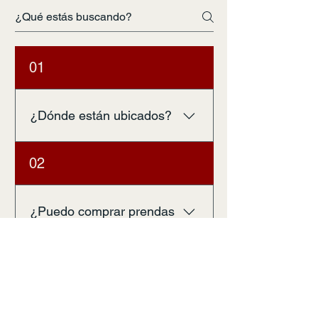
01
¿Dónde están ubicados?
Nuestra tienda física está ubicada
02
en 14 de Febrero #2266,
Antofagasta.
¿Puedo comprar prendas
si no vivo en Antofagasta?
Por ahora sólo disponemos de la
03
venta de indumentaria de manera
presencial. Sin embargo, todo el