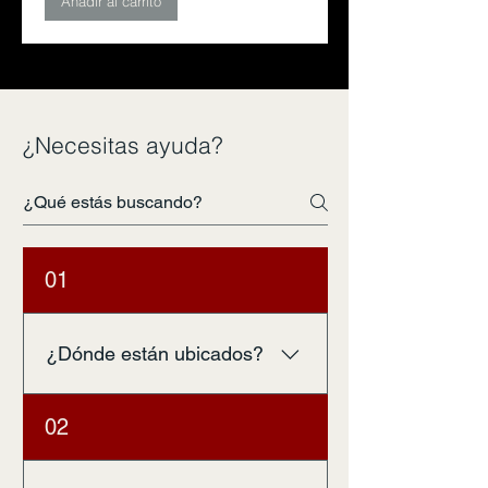
Añadir al carrito
¿Necesitas ayuda?
01
¿Dónde están ubicados?
Nuestra tienda física está ubicada
02
en 14 de Febrero #2266,
Antofagasta.