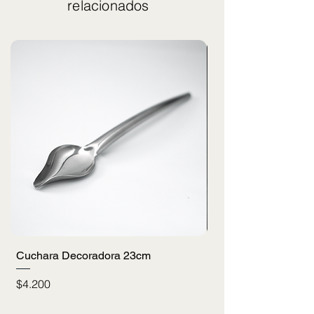
relacionados
Cuchara Decoradora 23cm
Uslero Picador de 
Precio
Precio
$4.200
$3.900