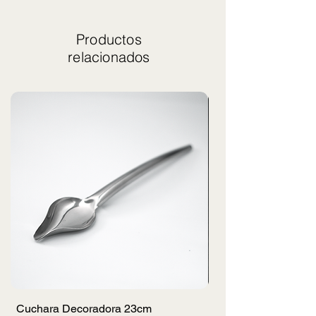
Productos
relacionados
Cuchara Decoradora 23cm
Uslero Picador de 