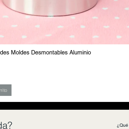
ades Moldes Desmontables Aluminio
rito
da?