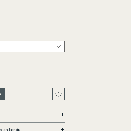
Precio
o
r pagar a todo Chile. El costo de
a en tienda.