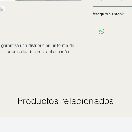
transporte del pedid
cliente en destino.
Escoge y cancela tus
Asegura tu stock.
prepararemos tu ped
retirado en, 14 de F
Realiza tu consulta 
contamos con servici
producto al correo:
realizamos cotizacio
e garantiza una distribución uniforme del
delicados salteados hasta platos más
Productos relacionados