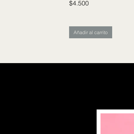
Precio
$4.500
Añadir al carrito