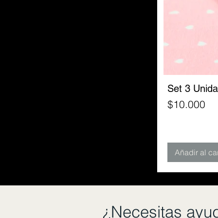
Set 3 Unid
Precio
$10.000
Añadir al car
¿Necesitas ayu