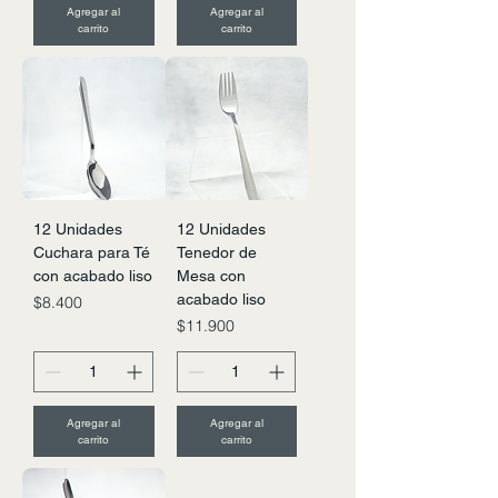
Agregar al
Agregar al
carrito
carrito
12 Unidades
12 Unidades
Cuchara para Té
Tenedor de
con acabado liso
Mesa con
acabado liso
Precio
$8.400
Precio
$11.900
Agregar al
Agregar al
carrito
carrito