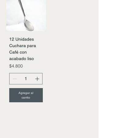
12 Unidades
Cuchara para
Café con
acabado liso
Precio
$4.800
Agregar al
carrito