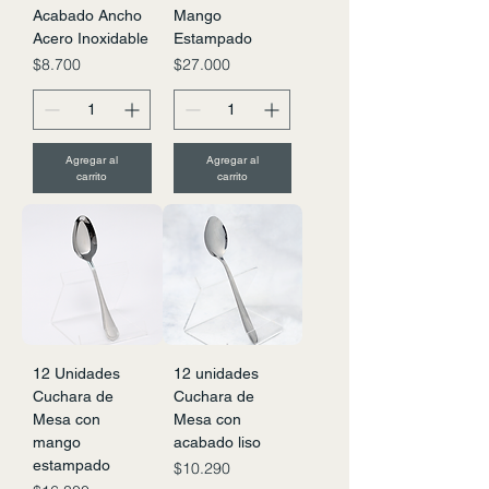
Acabado Ancho
Mango
Acero Inoxidable
Estampado
Precio
Precio
$8.700
$27.000
Agregar al
Agregar al
carrito
carrito
12 Unidades
12 unidades
Cuchara de
Cuchara de
Mesa con
Mesa con
mango
acabado liso
estampado
Precio
$10.290