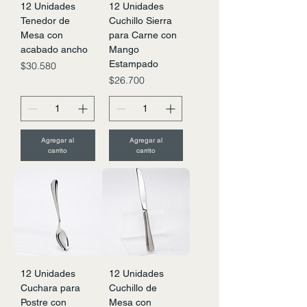
12 Unidades
12 Unidades
Tenedor de
Cuchillo Sierra
Mesa con
para Carne con
acabado ancho
Mango
Estampado
Precio
$30.580
Precio
$26.700
Agregar al
Agregar al
carrito
carrito
12 Unidades
12 Unidades
Cuchara para
Cuchillo de
Postre con
Mesa con