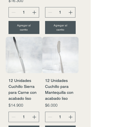
Precio
$16.300
Agregar al
Agregar al
carrito
carrito
12 Unidades
12 Unidades
Cuchillo Sierra
Cuchillo para
para Carne con
Mantequilla con
acabado liso
acabado liso
Precio
Precio
$14.900
$6.000