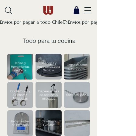
Envíos por pagar a todo Chile
Todo para tu cocina
Tablas y
Bandejas y
Organizadores
Herramientas
Accesorios para
para Cocina
de Corte
Servicio
Cucharones y
Dispensadores
Cucharas
de aderezo y
Sartenes y Wok
Medidoras
especias
Herramientas
Catering y
Pinzas
de Precisión
Eventos